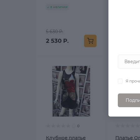
Англия
в наличии
в наличии
5 630 Р.
6 570 Р.
2 530 Р.
3 140 Р.
Я проч
Подпи
0
Клубное платье
Платье On