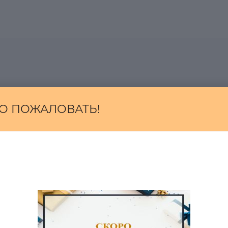
О ПОЖАЛОВАТЬ!
0
0
sos Mesh
Вечернее Платье
Платье Ad