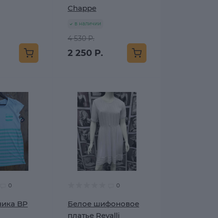
Chappe
в наличии
4 530 Р.
2 250 Р.
0
0
ника BP
Белое шифоновое
платье Revalli