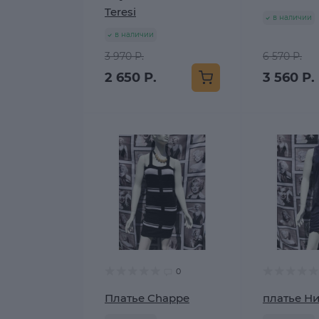
Teresi
в наличии
в наличии
3 970 Р.
6 570 Р.
2 650 Р.
3 560 Р.
0
Платье Chappe
платье Н