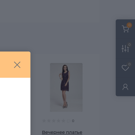
0
0
0
0
0
rianna
Вечернее платье