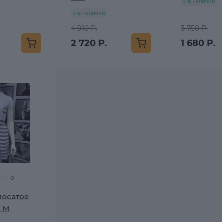
в наличии
в наличии
4 910 Р.
3 750 Р.
2 720 Р.
1 680 Р.
0
лосатое
P M