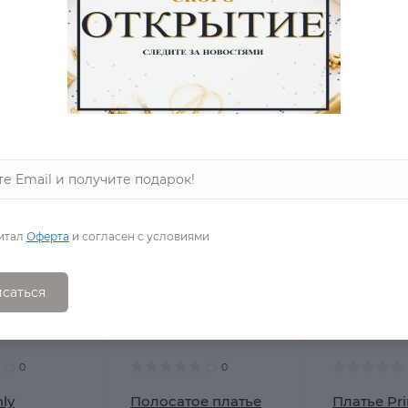
Jessica Simpson
Pappell С
США
в наличии
в наличии
11 280 Р.
14 100 Р.
4 690 Р.
6 570 Р.
итал
Оферта
и согласен с условиями
саться
0
0
ly
Полосатое платье
Платье Pr