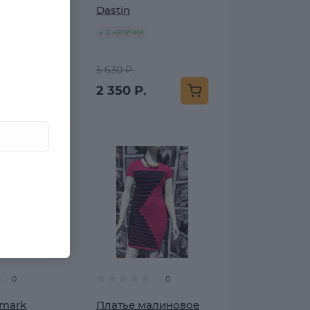
ША
Dastin
в наличии
5 630 Р.
2 350 Р.
0
0
imark
Платье малиновое