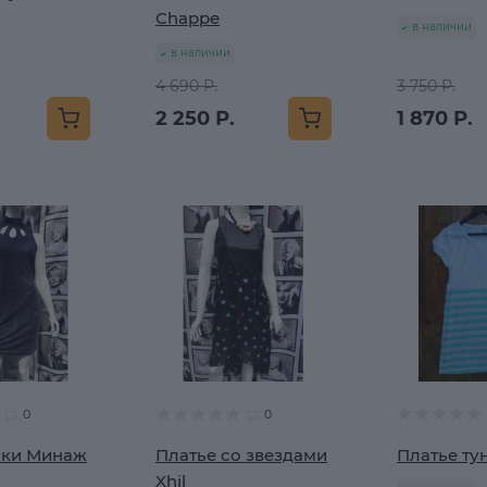
Chappe
в наличии
в наличии
4 690 Р.
3 750 Р.
2 250 Р.
1 870 Р.
0
0
ики Минаж
Платье со звездами
Платье ту
Xhil