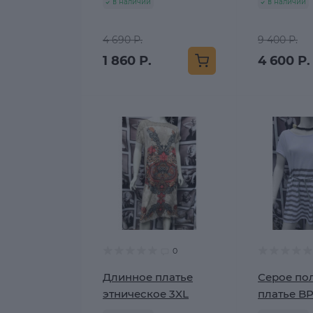
в наличии
в наличии
4 690 Р.
9 400 Р.
1 860 Р.
4 600 Р.
0
Длинное платье
Серое по
этническое 3XL
платье B