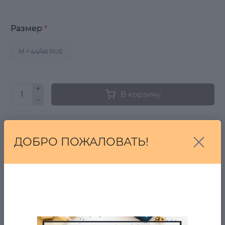
Размер
*
M = 44/46 RUS
В корзину
Купить в один клик
ДОБРО ПОЖАЛОВАТЬ!
Купить
От 7 дней на возврат, если Вы передумали!