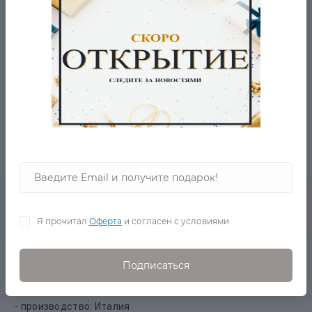
БЕСПЛАТНАЯ ДОСТАВКА ОТ 2001 РУБ.
ВОПРОС-ОТВЕТ
- 5% ОТ ЦЕНЫ ОТ 2-Х ТОВАРОВ
0
Описание товара
Отзывов
Я прочитал
Оферта
и согласен с условиями
Платье летнее Bersia Италия купить на zastilem.ru со
Подписаться
скидкой.
-страна бренда :Италия
- производство: Италия