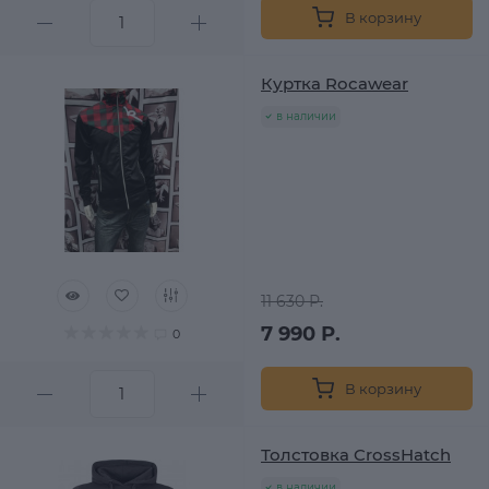
В корзину
Куртка Rocawear
в наличии
11 630 Р.
7 990 Р.
0
В корзину
Толстовка CrossHatch
в наличии