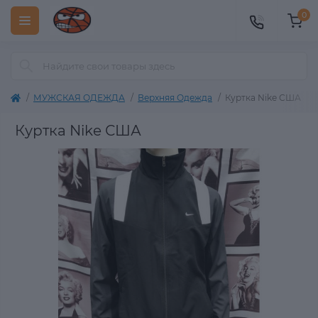
0
МУЖСКАЯ ОДЕЖДА
Верхняя Одежда
Куртка Nike США
Куртка Nike США