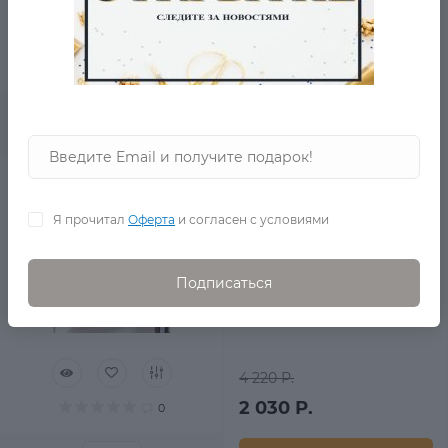
1 270 Р.
590 Р.
0
В корзину
Платок с розовым
горохом и кружевом
Малли
Я прочитал
Оферта
и согласен с условиями
в наличии
Подписаться
4 220 Р.
2 030 Р.
0